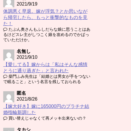
2021/9/19
体調悪く早退。嫁が浮気？とか思いなが
ら帰宅したら、もっと衝撃的なものを見
た！
たぶん奥さんもふしだらな娘に思うことはあ
るけどスレ主がしつこく娘を攻めるのでかばっ
ていただけか。
名無し
2021/9/10
【愛してる】嫁からは「私はそんな感情
とうに通り過ぎた」と言われた
柴門ふみ先生は「結婚とは男女が手をつない
で眠ること」という名言を残しておられる
匿名
2021/8/26
【嫁大好き】嫁に165000円のプラチナ結
婚指輪新調した
買い替えじゃなくて再メッキ出来ないの？
タカシ