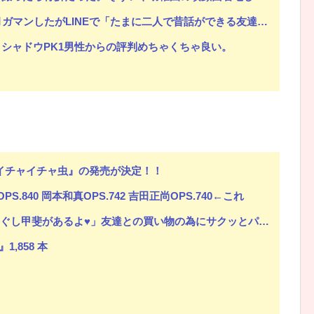
Eで「たまに二人で昔話ができる友達になろう」的なメッセ送信した。昨日まで既読無視
シャドウPK1男性からの評判めちゃくちゃ良い。
ル『イチャイチャ虫』の発売が決定！！
S.840 岡本和真OPS.742 吉田正尚OPS.740←これ
甲斐があるよ♥」友達との買い物の為にサクッとパパ活する女さん
1,858 本