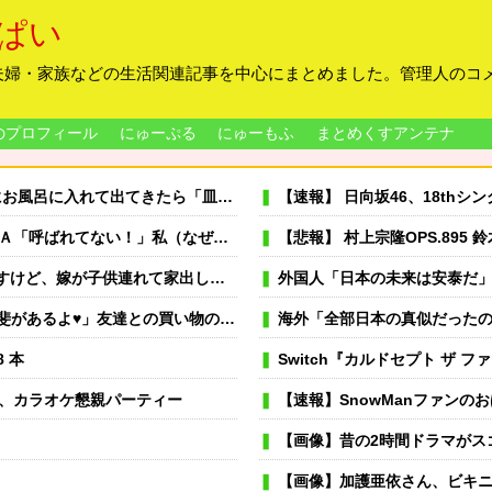
ぱい
夫婦・家族などの生活関連記事を中心にまとめました。管理人のコ
のプロフィール
にゅーぷる
にゅーもふ
まとめくすアンテナ
義祖母が洗ったんだけど！？なめてるの？バカにしてるの？」と言われた…
【速報】 日向坂46、18th
れると思うのか…）→ Ａは『食べ物』になると豹変・・・
【悲報】 村上宗隆OPS.895 鈴木誠也O
強いてあげるとすれば母のせいかもしれない。嫁のせいでアトピー悪化しそう→
外国人「日本の未来は安泰だ」16歳MF三井寺眞、衝撃
達との買い物の為にサクッとパパ活する女さん
海外「全部日本の真似だったのか…」 日本
8 本
Switch『カルドセプト ザ ファ
念、カラオケ懇親パーティー
【速報】SnowManファンのおばさんたち
【画像】昔の2時間ドラマがス
【画像】加護亜依さん、ビキ