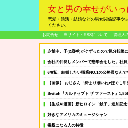
女と男の幸せがいっ
恋愛・婚活・結婚などの男女関係記事や
ください。
お問合せ
当サイト・RSSについて
管理人
夕飯中、子(2歳半)がぐずったので気分転換にお風呂に入れて出てきたら「皿を片付けてないでしょ！
会社の仲良しメンバーで忘年会をした。社員Ａ「呼ばれてない！」私（なぜ今年も呼ば
6/6私、結婚したい職業NO.1の公務員なんですけど、嫁が子供連れて家出した。全く理由は思いつかないけど
【画像】 おじさん「締まり凄いね♥ほぐし甲斐があるよ♥」友
Switch『カルドセプト ザ ファースト』1,85
【生成AI漫画】新ヒロイン「銭子」追加記
好きなアメリカのミュージシャン
毒親になる人の特徴