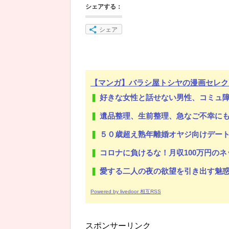
シェアする：
シェア
【マンガ】バラシ屋トシヤの漫画セレク
好きな女性と話せない男性、コミュ
遺品整理、生前整理、急なご不幸に
５０歳超え熟年離婚オヤジ向けデー
コロナに負けるな！月収100万円の
愛する二人の夜の欲望を引き出す魅
Powered by livedoor 相互RSS
スポンサーリンク