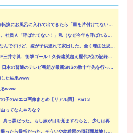
ら「皿を片付けてないでしょ！義祖母が洗ったんだけど！？なめてるの？バカにしてるの？」と言われた…
Powered by livedoor 相互RSS
い！」私（なぜ今年も呼ばれると思うのか…）→ Ａは『食べ物』になると豹変・・・
出した。全く理由は思いつかないけど強いてあげるとすれば母のせいかもしれない。嫁のせいでアトピー悪化しそう→
ゴール！久保建英超え歴代2位の記録！3得点に絡む活躍で海外絶賛！【海外の反応】
の普通のテレビ番組が最新SNSの数十年先を行っていたと話題に
加した結果www
るwww
子のAIエロ画像まとめ【リアル調】 Part 3
理由ってなんやろな？
ならと、少しは再構築もと考えたが八メ撮りの写メを何枚も見て無理だと悟った。だから俺は嫁と間男に制裁を…
ういや幼稚園の頃顔面着地したことがあったが、 母ちゃん当時気づかなかったのかよ・・・