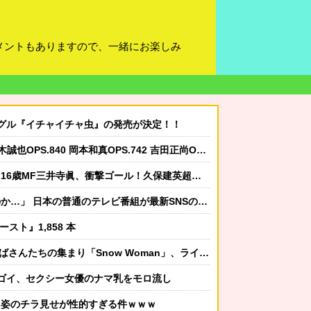
メントもありますので、一緒にお楽しみ
シングル『イチャイチャ虫』の発売が決定！！
PS.840 岡本和真OPS.742 吉田正尚OPS.740←これ
ゴール！久保建英超え歴代2位の記録！3得点に絡む活躍で海外絶賛！【海外の反応】
の普通のテレビ番組が最新SNSの数十年先を行っていたと話題に
ースト』1,858 本
の集まり「Snow Woman」、ライブ開催決定！！（※動画あり）
ゴイ、セクシー女優のナマ乳をモロ流し
ニ姿のチラ見せが性的すぎる件ｗｗｗ