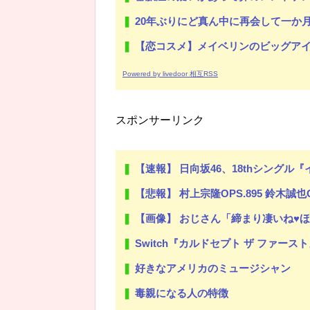
20年ぶりにど真ん中に再会して一か月ガマンしたがLIN
【恋コスメ】メイベリンのビッグアイ
Powered by livedoor 相互RSS
スポンサーリンク
【速報】 日向坂46、18thシング
【悲報】 村上宗隆OPS.895 鈴木誠也OP
【画像】 おじさん「締まり凄いね♥ほぐし
Switch『カルドセプト ザ ファースト』
好きなアメリカのミュージシャン
毒親になる人の特徴