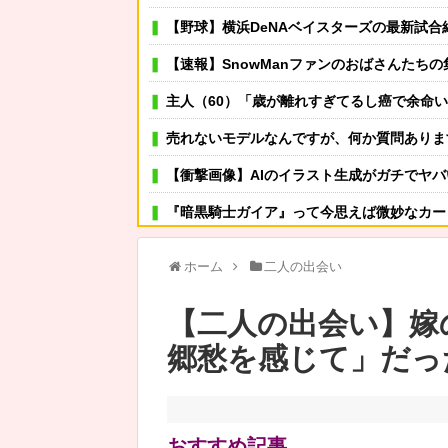
【野球】横浜DeNAベイスターズの最新試合
【速報】SnowManファンのおばさんたちの集まり「Snow 
主人（60）「歳が離れすぎてるし癌で余命いくばくもないから諦めなさい」私（29）「諦めない！」
売れないモデルなんですが、何か質問ありま
【衝撃画像】AIのイラスト生成がガチでヤバいと話
『暗黒騎士ガイア』って今思えば微妙なカー
単身赴任の俺。妻が最近ある男と頻繁に会っている。電話で問い詰めた。「好きなのはアナタ、でも会えない
ホーム
二人の出会い
可愛い彼女が部屋に入ってきた。もしかしてニンジャ？
【二人の出会い】嫁
その店には腕のいいバーテンダーがいた。このグラスに１杯たの
郷愁を感じて」だっ
【悲劇】嫁と駆け落ちしたけど体調崩して元
カップヌードル、一周してやっぱり醤油が美
知的障がい者、ワールドカップで歌自慢が中止になってぶ
おすすめ記事