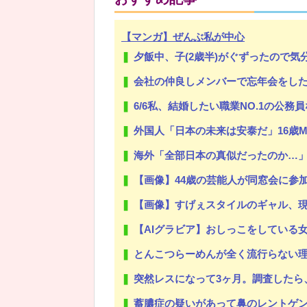
【マンガ】ぜんぶ私が中心
夕飯中、子(2歳半)がぐずったので気分転換にお風呂に入れて出てきた
Powered by livedoor 相互RSS
会社の仲良しメンバーで忘年会をした。社員Ａ「呼ばれてな
6/6私、結婚したい職業NO.1の公務員なんですけど、嫁が子供連れて家
外国人「日本の未来は安泰だ」16歳MF三井寺眞、衝撃
海外「全部日本の真似だったのか…」 日本
【画像】44歳の芸能人が同窓会に参
【画像】すげぇスタイルのギャル、現
【AIグラビア】おしっこをしている女の
とんこつらーめんが全く流行らない
突然レスになって3ヶ月。調査したら、真っ黒だった。もし嫁が目を覚ます
蓄膿症の疑いがあって鼻のレントゲン撮ったら骨折だった。そ