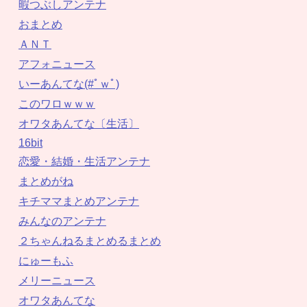
暇つぶしアンテナ
おまとめ
ＡＮＴ
アフォニュース
いーあんてな(#ﾟｗﾟ)
このワロｗｗｗ
オワタあんてな〔生活〕
16bit
恋愛・結婚・生活アンテナ
まとめがね
キチママまとめアンテナ
みんなのアンテナ
２ちゃんねるまとめるまとめ
にゅーもふ
メリーニュース
オワタあんてな