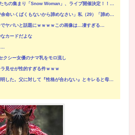
集まり「Snow Woman」、ライブ開催決定！！（※動画あり）
さい」私（29）「諦めない！」結婚したその年に主人は亡くなり、葬儀で主人の子供たちに初めて会った
チでヤバいと話題にｗｗｗｗこの画像は…凄すぎる…
妙なカードだよな
に…
セクシー女優のナマ乳をモロ流し
チラ見せが性的すぎる件ｗｗｗ
。父に対して『性格が合わない』とキレると母が「こう言い出した」