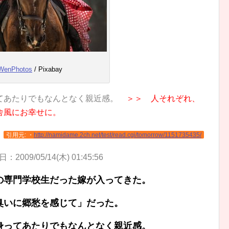
WenPhotos
/ Pixabay
てあたりでもなんとなく親近感。
＞＞ 人それぞれ、
舎風にお幸せに。
引用元: ・
http://namidame.2ch.net/test/read.cgi/tomorrow/1151735435/
：2009/05/14(木) 01:45:56
の専門学校生だった嫁が入ってきた。
臭いに郷愁を感じて」だった。
身ってあたりでもなんとなく親近感。