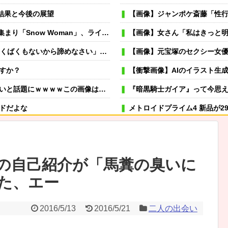
結果と今後の展望
【画像】ジャンポケ斎藤「性
Woman」、ライブ開催決定！！（※動画あり）
【画像】女さん「私はきっと明日も太ってるかわい
結婚したその年に主人は亡くなり、葬儀で主人の子供たちに初めて会った
【画像】元宝塚のセクシー女優
すか？
【衝撃画像】AIのイラスト生成が
題にｗｗｗｗこの画像は…凄すぎる…
『暗黒騎士ガイア』って今思
ドだよな
メトロイドプライム4 新品が29
のがツライ、寂しいから・・・」妻は、その男と不倫関係に発展した様だ…
可愛い彼女が部屋に入ってきた。もし
→スタイリッシュな動きはこちらです…
冬モテ確実！ 男性がキュンと
の自己紹介が「馬糞の臭いに
むよ→彼の見事なテクニックはこちらです…
薬剤師「なんでジェネリック嫌
た、エー
サヤ希望…そりゃないわwww
虐待されて育った私にウトメ「子供を産んだらご両親への感
味しい
嫁が風呂入ってる間に子供と寝室に行って俺だけ寝落ちしたら
2016/5/13
2016/5/21
二人の出会い
ちギレ発狂親を殴りまくり大暴れwww
専業主夫のイメージ