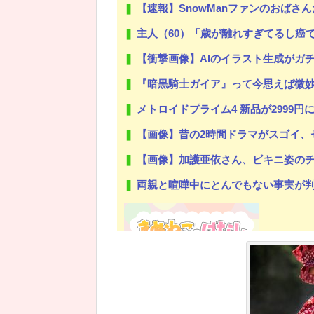
【速報】SnowManファンのおばさんたちの
主人（60）「歳が離れすぎてるし癌で余命いくばくもないから諦めな
【衝撃画像】AIのイラスト生成がガ
『暗黒騎士ガイア』って今思えば微
メトロイドプライム4 新品が2999円
【画像】昔の2時間ドラマがスゴイ、
【画像】加護亜依さん、ビキニ姿の
両親と喧嘩中にとんでもない事実が判明した
Powered by livedoor 相互RSS