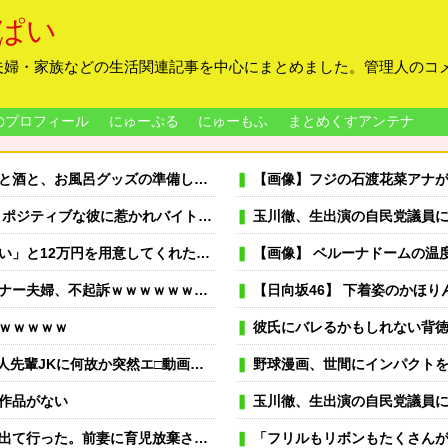
ぱい
夫婦・家族などの生活関連記事を中心にまとめました。管理人のコ
のプロフィール
にゅーぷる
にゅーもふ
まとめくすアンテナ
きの私「知るかボケ」兄嫁「キィィィィー！！！！」私「あ…」
【画像】フジの石渡花菜アナ
男女の関係になるまで時間はいらなかった... だが彼はただのバカだったｗ
玉川徹、生出演の自民党議員に「全面
金返して」私「返す義務はないよ」→他友人に縁切りされたけど用意するべき？
【画像】 ベルーナドームの温
ー夫婦、不起訴ｗｗｗｗｗｗｗｗ
【日向坂46】 下着姿のかほ
ｗｗｗｗｗ
彼氏にバレるかもしれない背
か突然エ□動画撮影の竿役を頼まれて…！？
野球漫画、世間にインパクト
作品がない
玉川徹、生出演の自民党議員に「全面
家出するような幼い娘を妻に任せておけないので娘だけでも返して欲しい
「フリルもリボンもたくさんがいいのよね、ふ