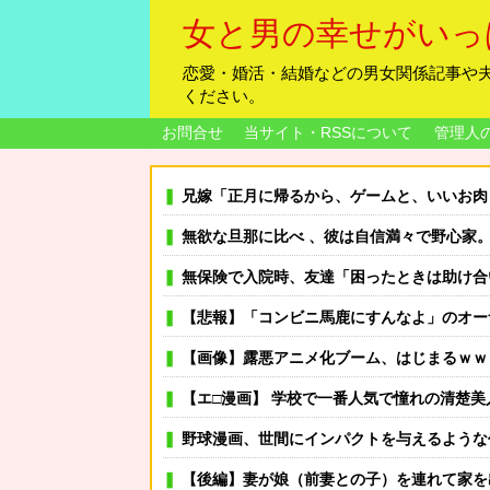
女と男の幸せがいっ
恋愛・婚活・結婚などの男女関係記事や
ください。
お問合せ
当サイト・RSSについて
管理人
兄嫁「正月に帰るから、ゲームと、いいお肉と酒と、お風呂グッズの準備しとけよ」寝起
無欲な旦那に比べ 、彼は自信満々で野心家。ポジティブな彼に惹かれバイト後や休みの日に会うようになり、
無保険で入院時、友達「困ったときは助け合い」と12万円を用意してくれた→震災で友人の家倒壊。友人「お
【悲報】「コンビニ馬鹿にすんなよ」のオーナ
【画像】露悪アニメ化ブーム、はじまるｗｗ
【エ□漫画】 学校で一番人気で憧れの清楚美人先輩JKに何故
野球漫画、世間にインパクトを与えるような
【後編】妻が娘（前妻との子）を連れて家を出て行った。前妻に育児放棄され22歳にもなってむくれて