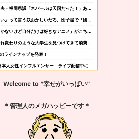
は天国だった！」あまりの能天気発言で大炎上 → ｗｗｗｗｗｗｗｗｗｗｗｗｗｗ
う奴おかしいだろ。団子屋で『団子食べない』って言うか？」
自分だけは好きなアニメ」がこちらｗｗｗｗこの名作アニメは…
ような大学生を見つけてきて消費税減税反対報道をやってしまう
26」のラインナップを発表！
本人女性インフルエンサー ライブ配信中に死亡
かしてニンジャ？→スタイリッシュな動きはこちらです…
Welcome to ”幸せがいっぱい”
する冬ファッション4選
なんですか？ｗ 先発品と全く同じですよ？w」
＊管理人のメガハッピーです＊
謝の気持ちも湧いてきたでしょ。いい加減に意地貼るの止めて仲直りしなさい 」【中編】
嫁から「子供あんなに泣いてたのによく寝てられんな…」って恨み節がメッセージで来てた