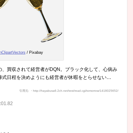
ClipartVectors
/ Pixabay
の、買収されて経営者がDQN。ブラック化して、心病み
葬式日程を決めようにも経営者が休暇をとらせない…
引用元: ・http://hayabusa6.2ch.net/test/read.cgi/tomorrow/1418025652/
01.82