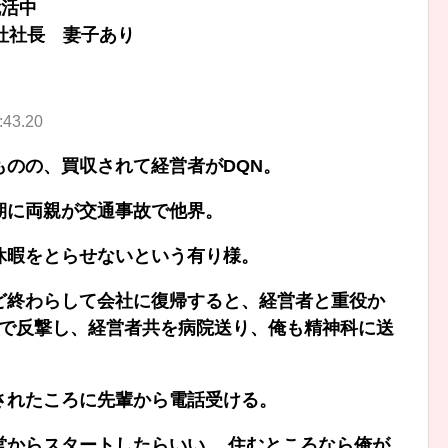
就活中
社社長 妻子あり
43.20
のの、買収されて経営者がDQN。
期に両親が交通事故で他界。
休暇をとらせないという有り様。
ど終わらして会社に復帰すると、経営者と重役か
暴力で反撃し、経営者共を病院送り、俺も精神科に送
されたころに先輩から電話受ける。
営からスタートしたらいい。 住むところなら俺が