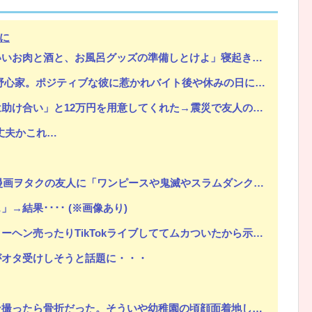
に
ッズの準備しとけよ」寝起きの私「知るかボケ」兄嫁「キィィィィー！！！！」私「あ…」
Powered by livedoor 相互RSS
後や休みの日に会うようになり、男女の関係になるまで時間はいらなかった... だが彼はただのバカだったｗ
→震災で友人の家倒壊。友人「お金返して」私「返す義務はないよ」→他友人に縁切りされたけど用意するべき？
丈夫かこれ…
「ワンピースや鬼滅やスラムダンク持ってる」って聞かれ「読んでない」と答えた結果
結果････ (※画像あり)
売ったりTikTokライブしててムカついたから示談しなかった」
がオタ受けしそうと話題に・・・
ういや幼稚園の頃顔面着地したことがあったが、 母ちゃん当時気づかなかったのかよ・・・