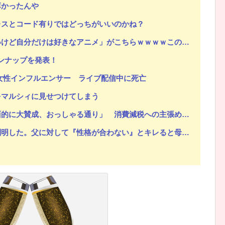
薄かったんや
レスとコード有りではどっちがいいのかね？
自分だけは好きなアニメ」がこちらｗｗｗｗこの名作アニメは…
ラインナップを発表！
女性インフルエンサー ライブ配信中に死亡
をマルシィに見せつけてしまう
的に大賛成、おっしゃる通り」 消費減税への主張めぐり
。父に対して『性格が合わない』とキレると母が「こう言い出した」