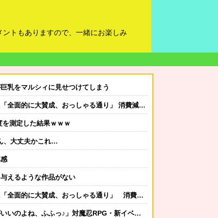
メントもありますので、一緒にお楽しみ
が巨乳をマルシィに見せつけてしまう
的に大賛成、おっしゃる通り」 消費減税への主張めぐり
度を測定した結果ｗｗｗ
りん、大丈夫かこれ…
徳感
を与えるような作品がない
的に大賛成、おっしゃる通り」 消費減税への主張めぐり
ふっ♪」対魔忍RPG・新イベント『バニーとヨミハラクライシス』