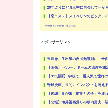
20年ぶりにど真ん中に再会して一か月ガマンしたがLIN
【恋コスメ】メイベリンのビッグアイ
Powered by livedoor 相互RSS
スポンサーリンク
玉川徹、生出演の自民党議員に「全面
【画像】 ベルーナドームの温度を測
【エ□漫画】 学校で一番人気で憧れの清
野球漫画、世間にインパクトを与え
【後編】妻が娘（前妻との子）を連れて家を出て行った。前妻に育児放
【悲報】海外視察帰りの蔵内勇夫・福岡県議「ネパール