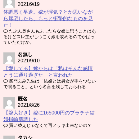
2021/9/19
体調悪く早退。嫁が浮気？とか思いなが
ら帰宅したら、もっと衝撃的なものを見
た！
たぶん奥さんもふしだらな娘に思うことはあ
るけどスレ主がしつこく娘を攻めるのでかばっ
ていただけか。
名無し
2021/9/10
【愛してる】嫁からは「私はそんな感情
とうに通り過ぎた」と言われた
柴門ふみ先生は「結婚とは男女が手をつない
で眠ること」という名言を残しておられる
匿名
2021/8/26
【嫁大好き】嫁に165000円のプラチナ結
婚指輪新調した
買い替えじゃなくて再メッキ出来ないの？
タカシ