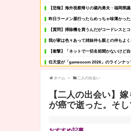
【悲報】海外視察帰りの蔵内勇夫・福岡県議「ネパールは天国だった！」あまりの
昨日ラーメン屋行ったらめっちゃ味薄かった
【質問】掃除機を買うんだがコードレスとコー
我が家は色々あって姉妹仲も親との仲もよくなく、自分は逃げるように家を出て妹とは10年連絡すらしてな
【衝撃】「ネットで一切名前聞かないけど自分だけは好きなア
任天堂が「gamescom 2026」のラインナ
連れて行かれた
ホーム
二人の出会い
可愛い彼女が部屋に入ってきた。もしかしてニンジャ？
【二人の出会い】嫁
その店には腕のいいバーテンダーがいた。このグラスに１杯たの
が癌で逝った。そし
3連休に近距離の実家に泊まりに行こうと思ってたら、夫に
ラーメンおじさん、青く変色したにんにくが
【警告】社会人「スムージーにキウイ皮ごと入れよ。
おすすめ記事