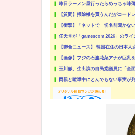
昨日ラーメン屋行ったらめっちゃ味
【質問】掃除機を買うんだがコード
【衝撃】「ネットで一切名前聞かないけど
任天堂が「gamescom 2026」の
【聯合ニュース】 韓国在住の日本人
【画像】フジの石渡花菜アナが巨乳
玉川徹、生出演の自民党議員に「全面
両親と喧嘩中にとんでもない事実が判明した
Powered by livedoor 相互RSS