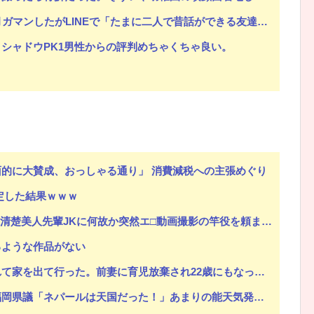
Eで「たまに二人で昔話ができる友達になろう」的なメッセ送信した。昨日まで既読無視
シャドウPK1男性からの評判めちゃくちゃ良い。
的に大賛成、おっしゃる通り」 消費減税への主張めぐり
定した結果ｗｗｗ
楚美人先輩JKに何故か突然エ□動画撮影の竿役を頼まれて…！？
るような作品がない
棄され22歳にもなってむくれて家出するような幼い娘を妻に任せておけないので娘だけでも返して欲しい
は天国だった！」あまりの能天気発言で大炎上 → ｗｗｗｗｗｗｗｗｗｗｗｗｗｗ