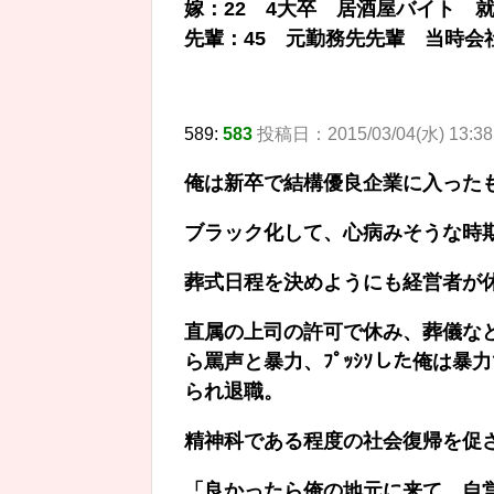
嫁：22 4大卒 居酒屋バイト 
先輩：45 元勤務先先輩 当時会
589:
583
投稿日：2015/03/04(水) 13:38:
俺は新卒で結構優良企業に入ったも
ブラック化して、心病みそうな時
葬式日程を決めようにも経営者が
直属の上司の許可で休み、葬儀な
ら罵声と暴力、ﾌﾟｯｼｿした俺は
られ退職。
精神科である程度の社会復帰を促
「良かったら俺の地元に来て、自