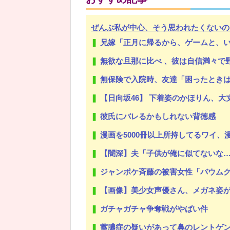
ぜんぶ私が中心、そう思われたくないの
兄嫁「正月に帰るから、ゲームと、いいお肉と酒と、お風呂グ
Powered by livedoor 相互RSS
無欲な旦那に比べ 、彼は自信満々で野心家。ポジティブな彼に惹かれバイト
無保険で入院時、友達「困ったときは助け合い」と12万円を用意してくれた
【日向坂46】 下着姿のかほりん、大
彼氏にバレるかもしれない背徳感
漫画を5000冊以上所持してるワイ、漫画ヲタクの友人に
【闇深】夫「子供が俺に似てないな…」→
ジャンポケ斉藤の被害女性「バウムクーヘン
【画像】美少女声優さん、メガネ姿
ガチャガチャ争奪戦がやばい件
蓄膿症の疑いがあって鼻のレントゲン撮ったら骨折だった。そ