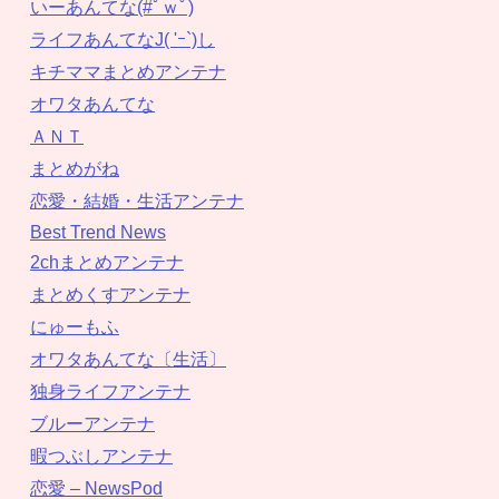
いーあんてな(#ﾟｗﾟ)
ライフあんてなJ( 'ｰ`)し
キチママまとめアンテナ
オワタあんてな
ＡＮＴ
まとめがね
恋愛・結婚・生活アンテナ
Best Trend News
2chまとめアンテナ
まとめくすアンテナ
にゅーもふ
オワタあんてな〔生活〕
独身ライフアンテナ
ブルーアンテナ
暇つぶしアンテナ
恋愛 – NewsPod