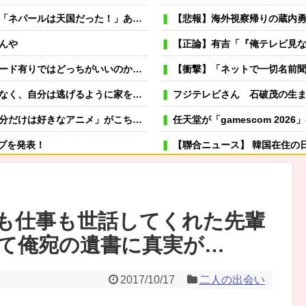
能天気発言で大炎上 → ｗｗｗｗｗｗｗｗｗｗｗｗｗｗ
【悲報】海外視察帰りの蔵内勇夫・福岡県議「ネパール
んや
【正論】有吉「『俺テレビ見ない』って言
ド有りではどっちがいいのかね？
【衝撃】「ネットで一切名前聞かないけど
かった → ところが妹が結婚するからと祝儀に10万円を要求してきて…
フジテレビさん 石破茂の生まれ変わりの
ニメ」がこちらｗｗｗｗこの名作アニメは…
任天堂が「gamescom 20
ップを発表！
【聯合ニュース】 韓国在住の日
可愛い彼女が部屋に入ってきた。もし
→スタイリッシュな動きはこちらです…
冬モテ確実！ 男性がキュンと
も仕事も世話してくれた先輩
むよ→彼の見事なテクニックはこちらです…
薬剤師「なんでジェネリック嫌
て俺宛の遺書に真実が…
「俺は仕事だから行くな」と言われて・・・
虐待されて育った私にウトメ「子供を産んだらご両親への感
出てきてブチギレwww
嫁が風呂入ってる間に子供と寝室に行って俺だけ寝落ちしたら
2017/10/17
二人の出会い
これ美容にいいんだよね〜」→ 結果…
専業主夫のイメージ