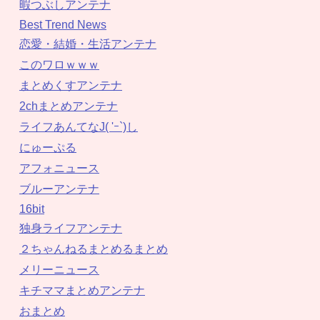
暇つぶしアンテナ
Best Trend News
恋愛・結婚・生活アンテナ
このワロｗｗｗ
まとめくすアンテナ
2chまとめアンテナ
ライフあんてなJ( 'ｰ`)し
にゅーぷる
アフォニュース
ブルーアンテナ
16bit
独身ライフアンテナ
２ちゃんねるまとめるまとめ
メリーニュース
キチママまとめアンテナ
おまとめ