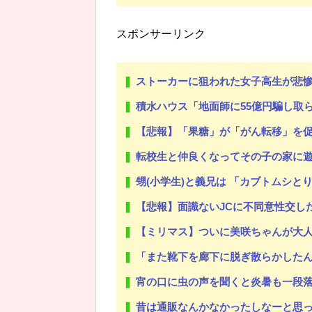
スポンサーリンク
ストーカーに狙われた女子高生が悲惨
積水ハウス「地面師に55億円騙し取ら
【悲報】「果糖」が「がん転移」を
転校生と仲良くなってその子の家に
甥(小学生)と義兄は 「カブトムシとり
【悲報】面識ないJCに不同意性交し
【ミリマス】ついに美咲ちゃんが大
「また靴下を廊下に脱ぎ散らかした
宵の口に虫の声を聞くと炎暑も一段
昔は通販なんかなかったしなーと思