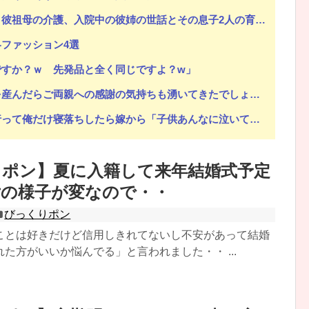
話とその息子2人の育児、更にフルタイムで働き、家事も全てやって子供は三人は欲しい、と…バカかorz
ファッション4選
ですか？ｗ 先発品と全く同じですよ？w」
謝の気持ちも湧いてきたでしょ。いい加減に意地貼るの止めて仲直りしなさい 」【中編】
嫁から「子供あんなに泣いてたのによく寝てられんな…」って恨み節がメッセージで来てた
りポン】夏に入籍して来年結婚式予定
うと思っていたら…絶縁しました。がんばって子供たちと幸せになります！
女の様子が変なので・・
びっくりポン
ことは好きだけど信用しきれてないし不安があって結婚
た方がいいか悩んでる」と言われました・・ ...