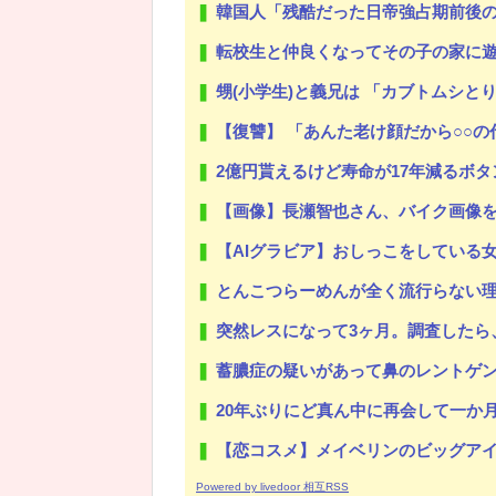
韓国人「残酷だった日帝強占期前後
転校生と仲良くなってその子の家に
甥(小学生)と義兄は 「カブトムシとり
Powered by livedoor 相互RSS
【復讐】 「あんた老け顔だから○○の代わりにエ●チ
2億円貰えるけど寿命が17年減るボタ
【画像】長瀬智也さん、バイク画像を投稿す
【AIグラビア】おしっこをしている女の
とんこつらーめんが全く流行らない
突然レスになって3ヶ月。調査したら、真っ黒だった。もし嫁が目を覚ます
蓄膿症の疑いがあって鼻のレントゲン撮ったら骨折だった。そ
20年ぶりにど真ん中に再会して一か月ガマンしたがLIN
【恋コスメ】メイベリンのビッグアイ
Powered by livedoor 相互RSS