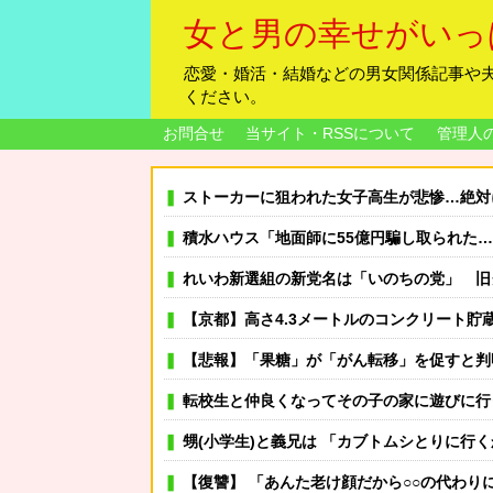
女と男の幸せがいっ
恋愛・婚活・結婚などの男女関係記事や
ください。
お問合せ
当サイト・RSSについて
管理人
ストーカーに狙われた女子高生が悲惨…絶対に避
積水ハウス「地面師に55億円騙し取られた…」 ワイ「
れいわ新選組の新党名は「いのちの党」 旧グッズ
【京都】高さ4.3メートルのコンクリート貯蔵機器の
【悲報】「果糖」が「がん転移」を促すと判
転校生と仲良くなってその子の家に遊びに行ったら
甥(小学生)と義兄は 「カブトムシとりに行くから明日早
【復讐】 「あんた老け顔だから○○の代わりにエ●チなゲーム買ってきてあげて