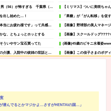
6）が怖すぎる 千葉県（※画像あり）
【ミリマス】ついに美咲ちゃ
を出し始めた…！
「果糖」が「がん転移」を促
お疲れ様です」って共感してくれる
【画像】野球部の美人マネージ
かな、とちょっとホッとする
【画像】スクールドッグ????を導入し
そういやサン宝石買ってた
(画像)45歳のビキニ水着姿www
ルタイムで働き、家事も全てやって子供は三人は欲しい、と…バカかorz
【画像】この佳子さまのボデ
差し強すぎてサングラスかけ始めたわ
可愛い彼女が部屋に入ってきた。もし
→スタイリッシュな動きはこちらです…
冬モテ確実！ 男性がキュンと
むよ→彼の見事なテクニックはこちらです…
薬剤師「なんでジェネリック嫌
なくても大学行けるじゃん！｣父｢何を言ってるんだ？｣私｢え？｣
虐待されて育った私にウトメ「子供を産んだらご両親への感
実
にくい『農場効果』を引き起こす細菌が判明
嫁が風呂入ってる間に子供と寝室に行って俺だけ寝落ちしたら
潜んでるとかマジかよ…さすがHENTAIの国…」
から「寝た方がいい」と言われブチギレ
専業主夫のイメージ