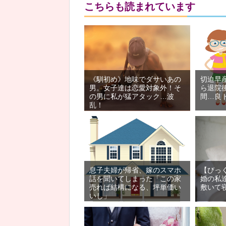
こちらも読まれています
《馴初め》地味でダサいあの
切迫早
男。女子達は恋愛対象外！そ
ら退院
の男に私が猛アタック…波
間…良
乱！
息子夫婦が帰省、嫁のスマホ
【びっ
話を聞いてしまった「この家
婚の私
売れば結構になる、坪単価い
敷いて
いし」