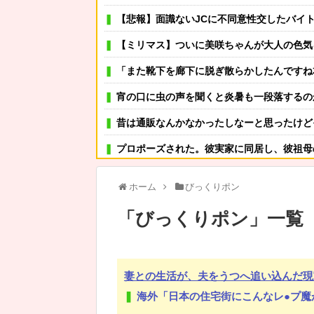
【悲報】面識ないJCに不同意性交したバイト男（5
【ミリマス】ついに美咲ちゃんが大人の色気
「また靴下を廊下に脱ぎ散らかしたんですね本当に
宵の口に虫の声を聞くと炎暑も一段落するの
昔は通販なんかなかったしなーと思ったけど
プロポーズされた。彼実家に同居し、彼祖母の介護、入院中の彼姉の世話とその息子2人の育児、更にフ
サングラスかけるの恥ずかしいと思ってたけど、日
ホーム
びっくりポン
可愛い彼女が部屋に入ってきた。もしかしてニンジャ？
「
びっくりポン
」
一覧
その店には腕のいいバーテンダーがいた。このグラスに１杯たの
母が長年ウワキ→私｢金がないなら浮気野郎共から慰謝料ふんだくってよ！そしたら奨学金借り
妻との生活が、夫をうつへ追い込んだ現
【衝撃】農村地域で育った子どもがアレルギーやぜん息になり
海外「日本の住宅街にこんなレ●プ魔が
ショートスリーパーで有名なインフルエンサー、視聴者