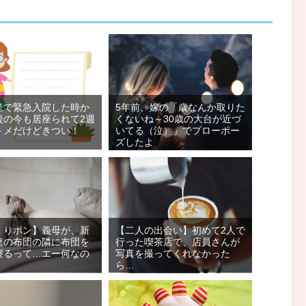
産で緊急入院した時か
5年前、嫁の「歳なんか取りた
後の今も居座られて2週
くないね～30歳の大台が近づ
トメだけどきつい！
いてる（泣）」でプローポー
ズしたよ
くりポン】義母が、新
【二人の出会い】初めて2人で
達の布団の隣に布団を
行った喫茶店で、店員さんが
寝るって…エー何なの
写真を撮ってくれなかった
ら…