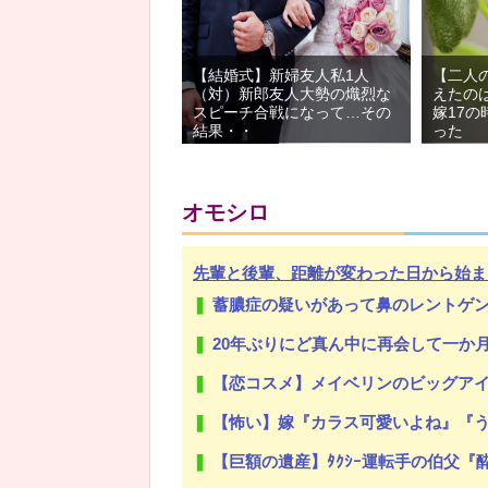
【結婚式】新婦友人私1人
【二人
（対）新郎友人大勢の熾烈な
えたの
スピーチ合戦になって…その
嫁17
結果・・
った
オモシロ
先輩と後輩、距離が変わった日から始ま
蓄膿症の疑いがあって鼻のレントゲン撮ったら骨折だった。そ
20年ぶりにど真ん中に再会して一か月ガマンしたがLIN
【恋コスメ】メイベリンのビッグアイ
【怖い】嫁『カラス可愛いよね』『うちのお庭に(カラスの)お墓
【巨額の遺産】ﾀｸｼｰ運転手の伯父『酔っ払いは乗せない