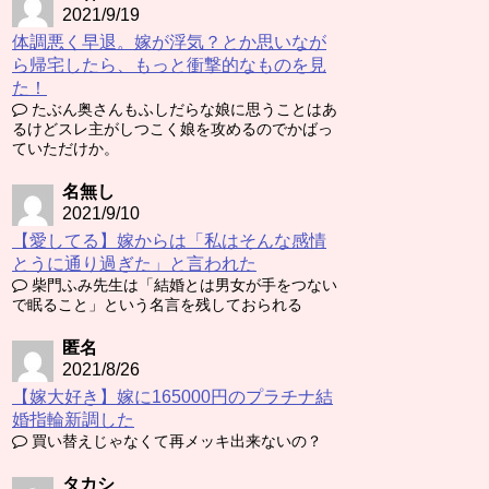
2021/9/19
体調悪く早退。嫁が浮気？とか思いなが
ら帰宅したら、もっと衝撃的なものを見
た！
たぶん奥さんもふしだらな娘に思うことはあ
るけどスレ主がしつこく娘を攻めるのでかばっ
ていただけか。
名無し
2021/9/10
【愛してる】嫁からは「私はそんな感情
とうに通り過ぎた」と言われた
柴門ふみ先生は「結婚とは男女が手をつない
で眠ること」という名言を残しておられる
匿名
2021/8/26
【嫁大好き】嫁に165000円のプラチナ結
婚指輪新調した
買い替えじゃなくて再メッキ出来ないの？
タカシ