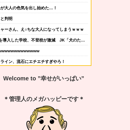
んが大人の色気を出し始めた…！
すと判明
ャーさん、え○ちな大人になってしまうｗｗｗ
た学校、不登校が激減 JK「犬のために学校行きたくなる」
wwwwwwwwwwww
ィライン、流石にエチエチすぎやろ！
かしてニンジャ？→スタイリッシュな動きはこちらです…
Welcome to ”幸せがいっぱい”
する冬ファッション4選
なんですか？ｗ 先発品と全く同じですよ？w」
＊管理人のメガハッピーです＊
謝の気持ちも湧いてきたでしょ。いい加減に意地貼るの止めて仲直りしなさい 」【中編】
嫁から「子供あんなに泣いてたのによく寝てられんな…」って恨み節がメッセージで来てた