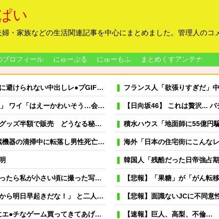
ぱい
夫婦・家族などの生活関連記事を中心にまとめました。管理人のコ
のプロフィール
にゅーぷる
にゅーもふ
まとめくすアンテナ
けられない中出しレ●プGIF画像
フランス人「欲張りすぎだ」中村敬斗、ランス残留の可
はえーかわいそう…会社滅茶苦茶やろなぁ」
【日向坂46】 これは贅沢..
半額で販売 どうなる秘書給与疑惑
積水ハウス「地面師に55億円騙し取ら
清掃中に転落し男性死亡、伏見区の工場
海外「日本の住宅街にこんなレ●プ魔
明
韓国人「残酷だった日帝強占
私が小さい頃に撮った写真があった
【悲報】「果糖」が「がん転
起きだな！」 と二人でウキウキしていた。
【悲報】面識ないJCに不同意性交
よ」と言われて弟の代わりにア○ルトゲームを買わされた
【速報】巨人、高梨、不倫…