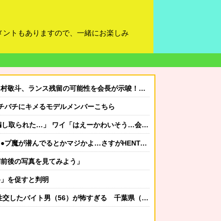
メントもありますので、一緒にお楽しみ
能性を会長が示唆！移籍金が交渉の壁に..現地サポの本音がこれ！【海外の反応】
. バチバチにキメるモデルメンバーこちら
れた…」 ワイ「はえーかわいそう…会社滅茶苦茶やろなぁ」
が潜んでるとかマジかよ…さすがHENTAIの国…」
期前後の写真を見てみよう」
移」を促すと判明
したバイト男（56）が怖すぎる 千葉県（※画像あり）