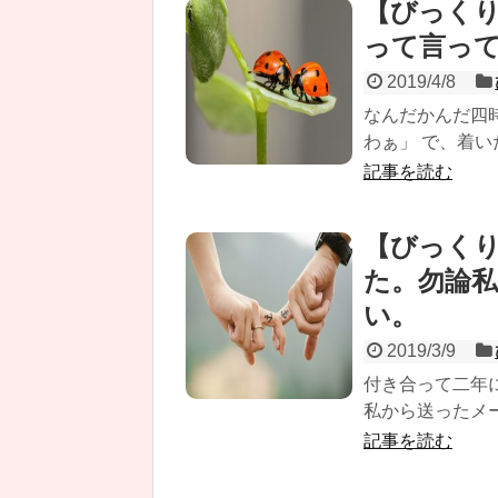
【びっく
って言っ
2019/4/8
なんだかんだ四
わぁ」 で、着
記事を読む
【びっく
た。勿論
い。
2019/3/9
付き合って二年
私から送ったメ
記事を読む