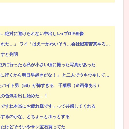
…絶対に避けられない中出しレ●プGIF画像
れた…」 ワイ「はえーかわいそう…会社滅茶苦茶やろなぁ」
促すと判明
遊びに行ったら私が小さい頃に撮った写真があった
に行くから明日早起きだな！」 と二人でウキウキしていた。
たバイト男（56）が怖すぎる 千葉県（※画像あり）
人の色気を出し始めた…！
んですね本当にお疲れ様です」って共感してくれる
落するのかな、とちょっとホッとする
ったけどそういやサン宝石買ってた