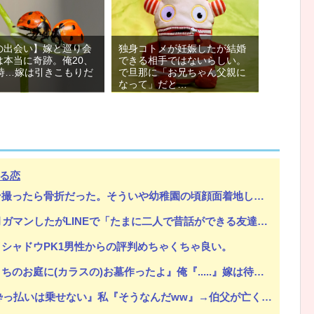
の出会い】嫁と巡り会
独身コトメが妊娠したが結婚
は本当に奇跡。俺20、
できる相手ではないらしい。
の時…嫁は引きこもりだ
で旦那に「お兄ちゃん父親に
なって」だと…
る恋
ういや幼稚園の頃顔面着地したことがあったが、 母ちゃん当時気づかなかったのかよ・・・
Eで「たまに二人で昔話ができる友達になろう」的なメッセ送信した。昨日まで既読無視
シャドウPK1男性からの評判めちゃくちゃ良い。
作ったよ』俺『.....』嫁は待ち受け画面もカラスにしている。俺正直カラス怖いんだが...
』私『そうなんだww』→伯父が亡くなり、日記を見ると衝撃の内容が！その真相が...