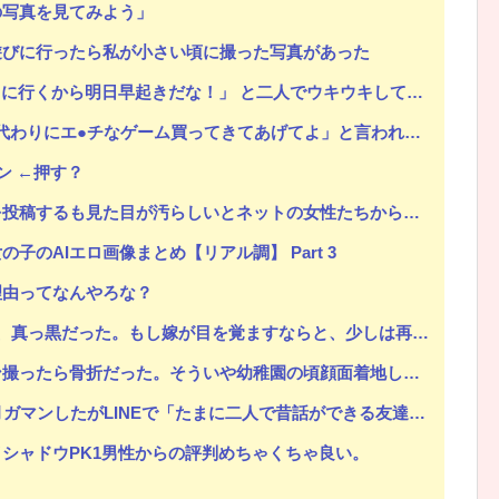
の写真を見てみよう」
遊びに行ったら私が小さい頃に撮った写真があった
に行くから明日早起きだな！」 と二人でウキウキしていた。
Powered by livedoor 相互RSS
なゲーム買ってきてあげてよ」と言われて弟の代わりにア○ルトゲームを買わされた
ン ←押す？
るも見た目が汚らしいとネットの女性たちから批判された結果ｗｗｗ
子のAIエロ画像まとめ【リアル調】 Part 3
理由ってなんやろな？
ならと、少しは再構築もと考えたが八メ撮りの写メを何枚も見て無理だと悟った。だから俺は嫁と間男に制裁を…
ういや幼稚園の頃顔面着地したことがあったが、 母ちゃん当時気づかなかったのかよ・・・
Eで「たまに二人で昔話ができる友達になろう」的なメッセ送信した。昨日まで既読無視
シャドウPK1男性からの評判めちゃくちゃ良い。