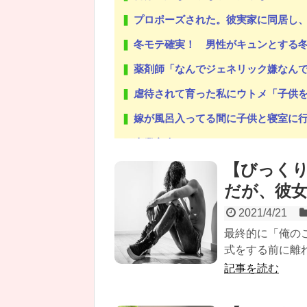
プロポーズされた。彼実家に同居し、彼祖母の介護、入院中の彼姉の世
冬モテ確実！ 男性がキュンとする冬
薬剤師「なんでジェネリック嫌なん
虐待されて育った私にウトメ「子供を産んだらご両親への感
嫁が風呂入ってる間に子供と寝室に行って俺だけ寝落ちしたら
専業主夫のイメージ
【びっく
【修羅場】旦那が不倫→実家で両親と子供を育てよ
だが、彼
2021/4/21
最終的に「俺の
Powered by livedoor 相互RSS
式をする前に離れ
記事を読む